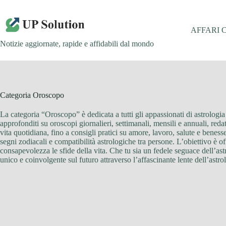
Salta
al
contenuto
AFFARI 
Notizie aggiornate, rapide e affidabili dal mondo
Categoria
Oroscopo
La categoria “Oroscopo” è dedicata a tutti gli appassionati di astrologia 
approfonditi su oroscopi giornalieri, settimanali, mensili e annuali, redatt
vita quotidiana, fino a consigli pratici su amore, lavoro, salute e ben
segni zodiacali e compatibilità astrologiche tra persone. L’obiettivo è of
consapevolezza le sfide della vita. Che tu sia un fedele seguace dell’ast
unico e coinvolgente sul futuro attraverso l’affascinante lente dell’astro