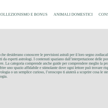
COLLEZIONISMO E BONUS
ANIMALI DOMESTICI
CONS
che desiderano conoscere le previsioni astrali per il loro segno zodiacale
i da esperti astrologi. I contenuti spaziano dall’interpretazione delle posiz
essere. La categoria comprende anche guide per comprendere meglio la pro
frire uno spazio affidabile e stimolante dove ogni lettore può trovare ris
rologia o un semplice curioso, l’oroscopo ti aiuterà a scoprire cosa le s
logia.