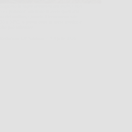
ogiorno le foglie sembrano più molli, i fiori
 e i pomodori smettono di avere quell’aria
sa del mattino. Quando il termometro sale
i 33 o 34°C, la pianta entra in stress termico e
colto può rallentare…
Redazione UP Solution
7 Aprile 2026