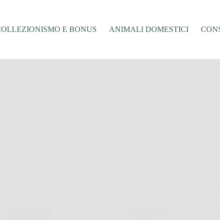
COLLEZIONISMO E BONUS
ANIMALI DOMESTICI
CONS
Giardinaggio
Fondi di caffè nelle orchidee? Ecco se fanno bene
Metti 
o rischiano di danneggiarle
succe