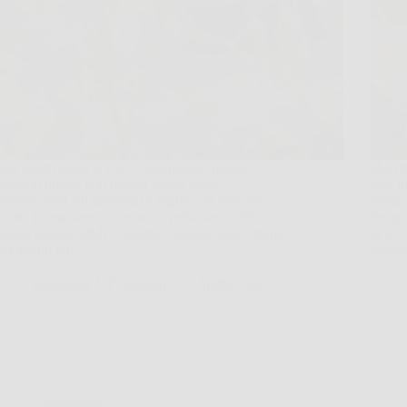
Stai annaffiando le rose e, guardando meglio i
Hai pr
boccioli nuovi, noti piccoli insetti verdi
sole t
ammucchiati sui germogli e foglie con macchie
fretta
scure. È una scena comune in primavera e inizio
Propri
estate, quando afidi e malattie fungine approfittano
la sce
dei tessuti più…
trasf
Redazione UP Solution
7 Aprile 2026
Giardinaggio