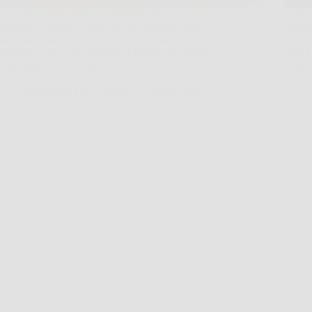
A ottobre capita spesso di guardare l’arancio in
A mezz
giardino e pensare che un po’ di concime possa
cadono
dare una spinta in più ai frutti. È proprio in quel
vigoro
momento, però, che si rischia l’errore più comune.
oltre 
Negli agrumi, concimare nel…
il rac
Redazione UP Solution
7 Aprile 2026