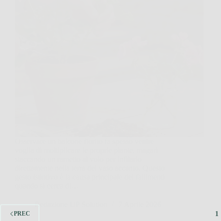
Osservare un balcone fiorito fa spesso venire
voglia di moltiplicare le proprie piante, magari
staccando un rametto al volo per infilarlo
direttamente nella terra del vaso accanto. Questo
gesto istintivo è la causa principale dei fallimenti
quando si cerca di…
Redazione UP Solution
7 Aprile 2026
1
PREC