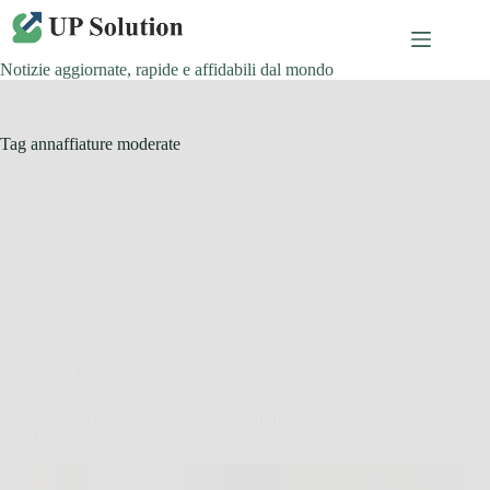
Salta
al
contenuto
Notizie aggiornate, rapide e affidabili dal mondo
Tag
annaffiature moderate
Giardinaggio
Il cactus di Natale non fiorisce? Il metodo utile per
favorire nuovi boccioli