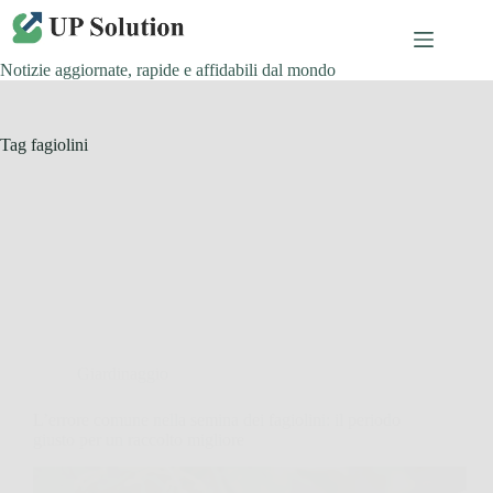
Salta
al
contenuto
Notizie aggiornate, rapide e affidabili dal mondo
Tag
fagiolini
Giardinaggio
L’errore comune nella semina dei fagiolini: il periodo
giusto per un raccolto migliore