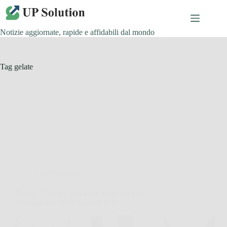
Salta
al
contenuto
Notizie aggiornate, rapide e affidabili dal mondo
Tag
gelate
Giardinaggio
Potare il fico nel momento sbagliato può
danneggiarlo: ecco quando farlo