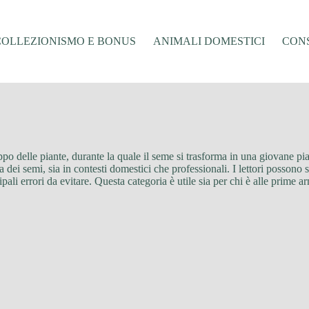
COLLEZIONISMO E BONUS
ANIMALI DOMESTICI
CONS
o delle piante, durante la quale il seme si trasforma in una giovane pian
ta dei semi, sia in contesti domestici che professionali. I lettori possono 
li errori da evitare. Questa categoria è utile sia per chi è alle prime ar