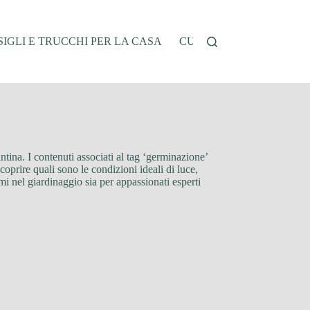
IGLI E TRUCCHI PER LA CASA
CUCINA E RICETTE
G
tina. I contenuti associati al tag ‘germinazione’
scoprire quali sono le condizioni ideali di luce,
mi nel giardinaggio sia per appassionati esperti