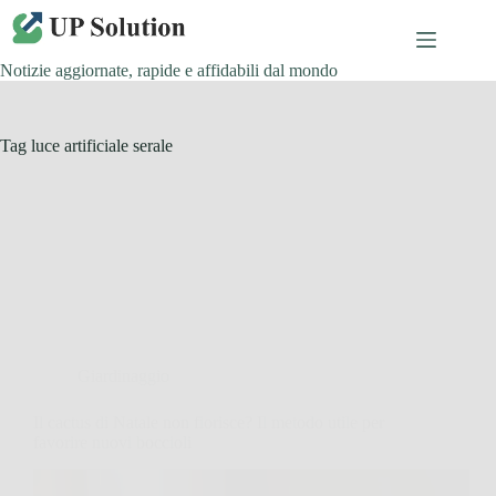
Salta
al
contenuto
Notizie aggiornate, rapide e affidabili dal mondo
Tag
luce artificiale serale
Giardinaggio
Il cactus di Natale non fiorisce? Il metodo utile per
favorire nuovi boccioli