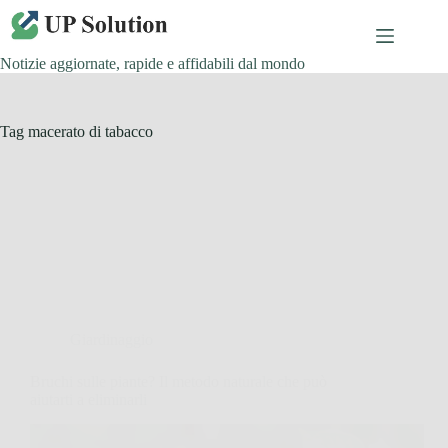
Salta
al
contenuto
Notizie aggiornate, rapide e affidabili dal mondo
Tag
macerato di tabacco
Giardinaggio
Bruchi sulle piante? Il metodo naturale che può
aiutarti a eliminarli