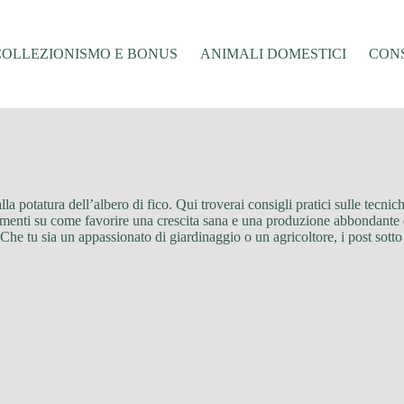
COLLEZIONISMO E BONUS
ANIMALI DOMESTICI
CONS
 alla potatura dell’albero di fico. Qui troverai consigli pratici sulle tecni
menti su come favorire una crescita sana e una produzione abbondante di 
ta. Che tu sia un appassionato di giardinaggio o un agricoltore, i post sot