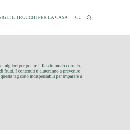
IGLI E TRUCCHI PER LA CASA
CUCINA E RICETTE
G
che migliori per potare il fico in modo corretto,
frutti. I contenuti ti aiuteranno a prevenire
to questa tag sono indispensabili per imparare a