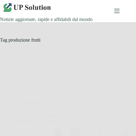
Salta
al
contenuto
Notizie aggiornate, rapide e affidabili dal mondo
Tag
produzione frutti
Giardinaggio
Potare il fico nel momento sbagliato può
danneggiarlo: ecco quando farlo