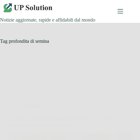
Salta
al
contenuto
Notizie aggiornate, rapide e affidabili dal mondo
Tag
profondita di semina
Giardinaggio
L’errore comune nella semina dei fagiolini: il periodo
giusto per un raccolto migliore