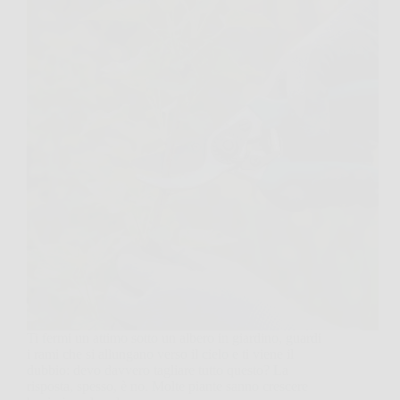
Ti fermi un attimo sotto un albero in giardino, guardi
i rami che si allungano verso il cielo e ti viene il
dubbio: devo davvero tagliare tutto questo? La
risposta, spesso, è no. Molte piante sanno crescere