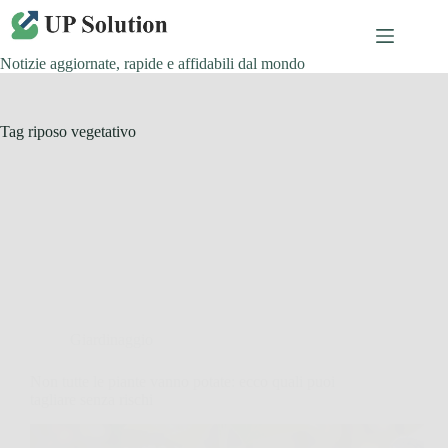
Salta
al
contenuto
Notizie aggiornate, rapide e affidabili dal mondo
Tag
riposo vegetativo
Giardinaggio
Non tutte le piante vanno potate: ecco quali puoi
tagliare senza rischi