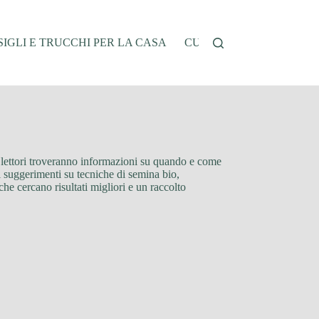
IGLI E TRUCCHI PER LA CASA
CUCINA E RICETTE
G
i i lettori troveranno informazioni su quando e come
i suggerimenti su tecniche di semina bio,
 che cercano risultati migliori e un raccolto