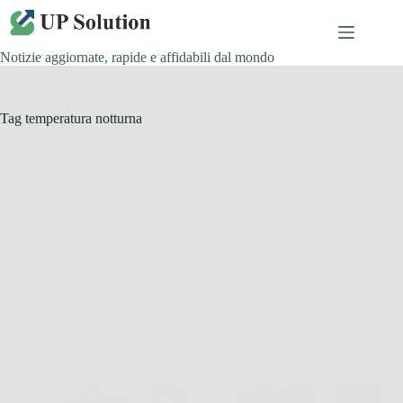
Salta
al
contenuto
Notizie aggiornate, rapide e affidabili dal mondo
Tag
temperatura notturna
Giardinaggio
L’errore comune nella semina dei fagiolini: il periodo
giusto per un raccolto migliore