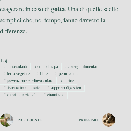
gotta
esagerare in caso di
. Una di quelle scelte
semplici che, nel tempo, fanno davvero la
differenza.
Tag
#
antiossidanti
#
cime di rapa
#
consigli alimentari
#
ferro vegetale
#
fibre
#
iperuricemia
#
prevenzione cardiovascolare
#
purine
#
sistema immunitario
#
supporto digestivo
#
valori nutrizionali
#
vitamina c
PRECEDENTE
PROSSIMO