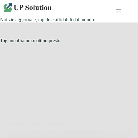
Salta
al
contenuto
Notizie aggiornate, rapide e affidabili dal mondo
Tag
annaffiatura mattino presto
Giardinaggio
Il rosmarino si secca spesso? L’orario in cui lo
innaffi può fare la differenza