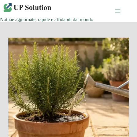
Salta
al
contenuto
Notizie aggiornate, rapide e affidabili dal mondo