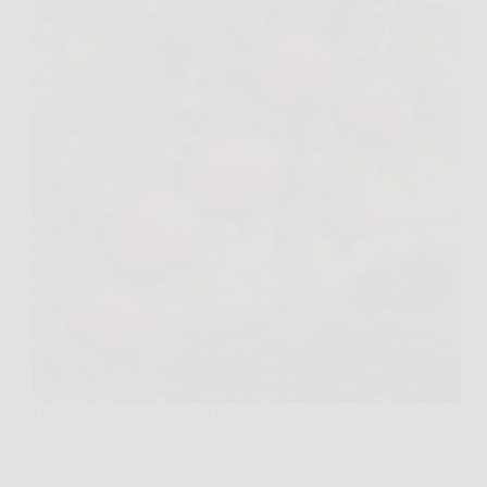
Hai davanti un melograno pieno di frutti, i rami
piegati, la buccia che inizia a colorarsi, e viene
spontaneo pensare che un’altra concimata possa
aiutare la pianta a “spingere” ancora un po’. È