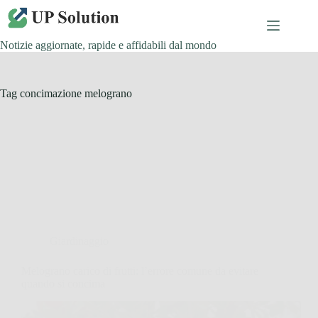
Salta
al
contenuto
Notizie aggiornate, rapide e affidabili dal mondo
Tag
concimazione melograno
Giardinaggio
Melograno carico di frutti: l’errore comune da evitare
quando si concima