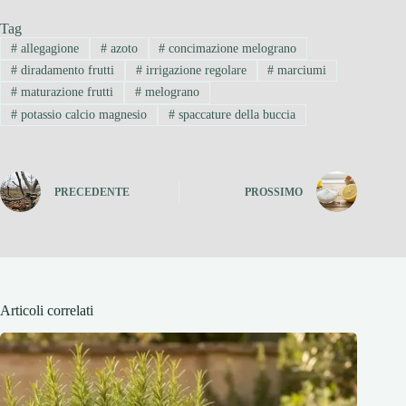
Tag
#
allegagione
#
azoto
#
concimazione melograno
#
diradamento frutti
#
irrigazione regolare
#
marciumi
#
maturazione frutti
#
melograno
#
potassio calcio magnesio
#
spaccature della buccia
PRECEDENTE
PROSSIMO
Articoli correlati