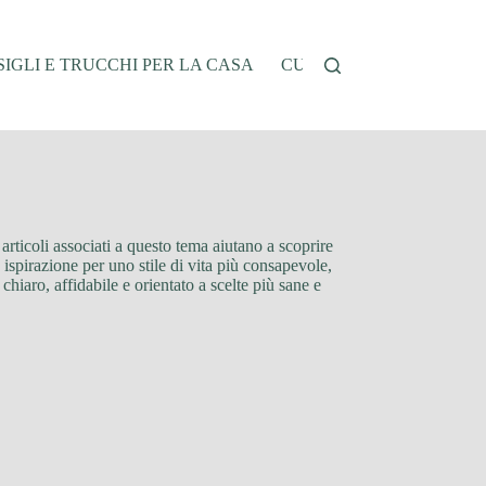
IGLI E TRUCCHI PER LA CASA
CUCINA E RICETTE
G
 articoli associati a questo tema aiutano a scoprire
 ispirazione per uno stile di vita più consapevole,
iaro, affidabile e orientato a scelte più sane e