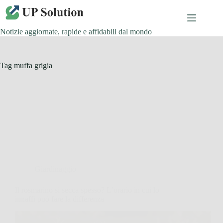
Salta
al
contenuto
Notizie aggiornate, rapide e affidabili dal mondo
Tag
muffa grigia
Giardinaggio
Il rosmarino si secca spesso? L’orario in cui lo
innaffi può fare la differenza