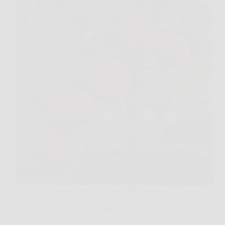
Hai davanti un melograno pieno di frutti, i rami
piegati, la buccia che inizia a colorarsi, e viene
spontaneo pensare che un’altra concimata possa
aiutare la pianta a “spingere” ancora un po’. È