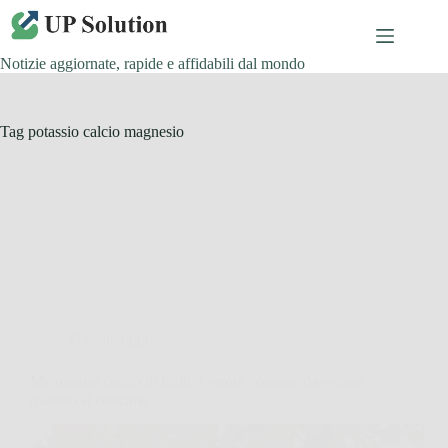
Salta
al
contenuto
Notizie aggiornate, rapide e affidabili dal mondo
Tag
potassio calcio magnesio
Giardinaggio
Melograno carico di frutti: l’errore comune da evitare
quando si concima