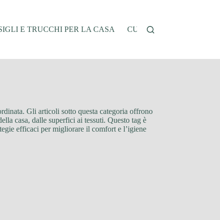
IGLI E TRUCCHI PER LA CASA
CUCINA E RICETTE
G
ordinata. Gli articoli sotto questa categoria offrono
lla casa, dalle superfici ai tessuti. Questo tag è
tegie efficaci per migliorare il comfort e l’igiene