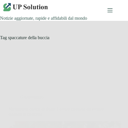
Salta
al
contenuto
Notizie aggiornate, rapide e affidabili dal mondo
Tag
spaccature della buccia
Giardinaggio
Melograno carico di frutti: l’errore comune da evitare
quando si concima