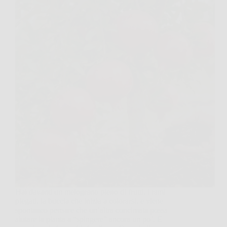
Hai davanti un melograno pieno di frutti, i rami
piegati, la buccia che inizia a colorarsi, e viene
spontaneo pensare che un’altra concimata possa
aiutare la pianta a “spingere” ancora un po’. È