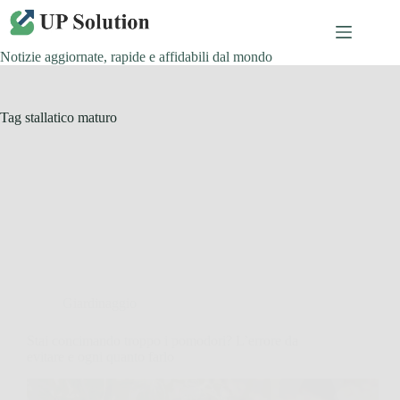
Salta
al
contenuto
Notizie aggiornate, rapide e affidabili dal mondo
Tag
stallatico maturo
Giardinaggio
Stai concimando troppo i pomodori? L’errore da
evitare e ogni quanto farlo