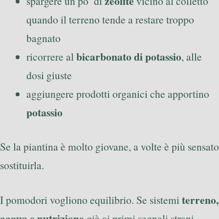
zeolite
spargere un po’ di
vicino al colletto
quando il terreno tende a restare troppo
bagnato
bicarbonato di potassio
ricorrere al
, alle
dosi giuste
aggiungere prodotti organici che apportino
potassio
Se la piantina è molto giovane, a volte è più sensato
sostituirla.
terreno,
I pomodori vogliono equilibrio. Se sistemi
acqua e nutrizione
già ai primi segnali strani,