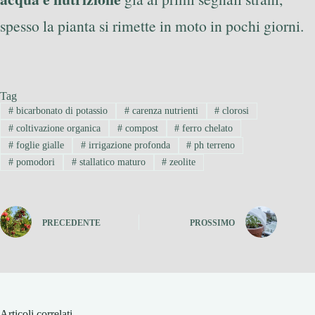
spesso la pianta si rimette in moto in pochi giorni.
Tag
#
bicarbonato di potassio
#
carenza nutrienti
#
clorosi
#
coltivazione organica
#
compost
#
ferro chelato
#
foglie gialle
#
irrigazione profonda
#
ph terreno
#
pomodori
#
stallatico maturo
#
zeolite
PRECEDENTE
PROSSIMO
Articoli correlati