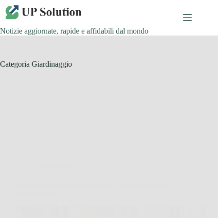
Salta
al
contenuto
Notizie aggiornate, rapide e affidabili dal mondo
Categoria
Giardinaggio
Giardinaggio
Nuovo stelo nell’orchidea? Ecco come favorire una
nuova fioritura