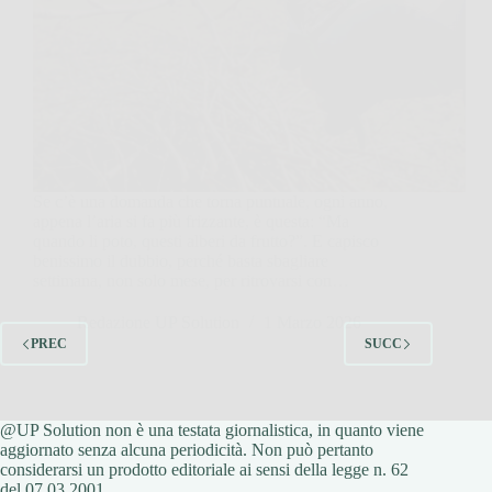
Se c’è una domanda che torna puntuale, ogni anno,
appena l’aria si fa più frizzante, è questa: “Ma
quando li poto, questi alberi da frutto?”. E capisco
benissimo il dubbio, perché basta sbagliare
settimana, non solo mese, per ritrovarsi con…
Redazione UP Solution
1 Marzo 2026
PREC
SUCC
@UP Solution non è una testata giornalistica, in quanto viene
aggiornato senza alcuna periodicità. Non può pertanto
considerarsi un prodotto editoriale ai sensi della legge n. 62
del 07.03.2001.