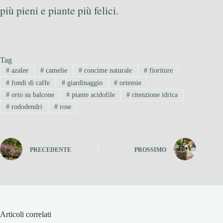
più pieni e piante più felici.
Tag
#
azalee
#
camelie
#
concime naturale
#
fioriture
#
fondi di caffe
#
giardinaggio
#
ortensie
#
orto su balcone
#
piante acidofile
#
ritenzione idrica
#
rododendri
#
rose
PRECEDENTE
PROSSIMO
Articoli correlati