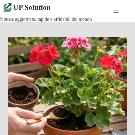
Salta
al
contenuto
Notizie aggiornate, rapide e affidabili dal mondo