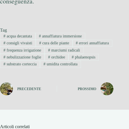
conseguenza.
Tag
#
acqua decantata
#
annaffiatura immersione
#
consigli vivaisti
#
cura delle piante
#
errori annaffiatura
#
frequenza irrigazione
#
marciumi radicali
#
nebulizzazione foglie
#
orchidee
#
phalaenopsis
#
substrato corteccia
#
umidita controllata
PRECEDENTE
PROSSIMO
Articoli correlati