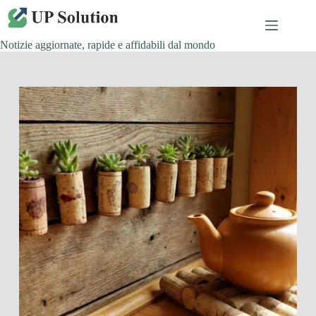
Salta
al
contenuto
Notizie aggiornate, rapide e affidabili dal mondo