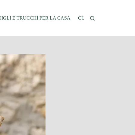
IGLI E TRUCCHI PER LA CASA
CUCINA E RICETTE
G