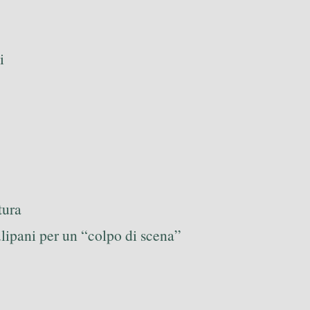
i
tura
ulipani per un “colpo di scena”