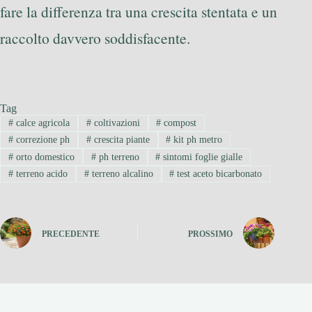
fare la differenza tra una crescita stentata e un
raccolto davvero soddisfacente.
Tag
#
calce agricola
#
coltivazioni
#
compost
#
correzione ph
#
crescita piante
#
kit ph metro
#
orto domestico
#
ph terreno
#
sintomi foglie gialle
#
terreno acido
#
terreno alcalino
#
test aceto bicarbonato
PRECEDENTE
PROSSIMO