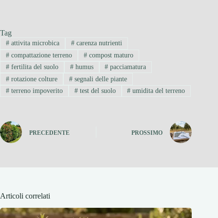
Tag
#
attivita microbica
#
carenza nutrienti
#
compattazione terreno
#
compost maturo
#
fertilita del suolo
#
humus
#
pacciamatura
#
rotazione colture
#
segnali delle piante
#
terreno impoverito
#
test del suolo
#
umidita del terreno
PRECEDENTE
PROSSIMO
Articoli correlati