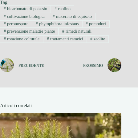
Tag
#
bicarbonato di potassio
#
caolino
#
coltivazione biologica
#
macerato di equiseto
#
peronospora
#
phytophthora infestans
#
pomodori
#
prevenzione malattie piante
#
rimedi naturali
#
rotazione colturale
#
trattamenti rameici
#
zeolite
PRECEDENTE
PROSSIMO
Articoli correlati