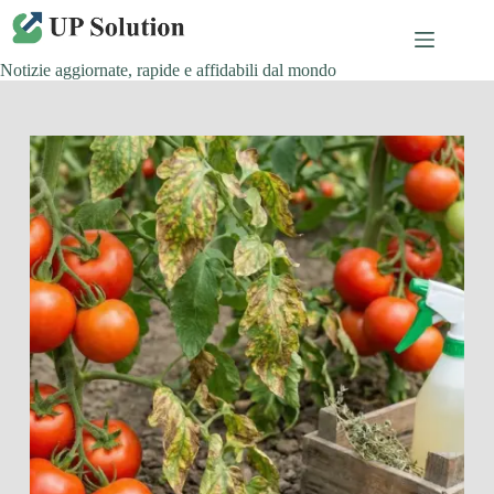
Salta
al
contenuto
Notizie aggiornate, rapide e affidabili dal mondo