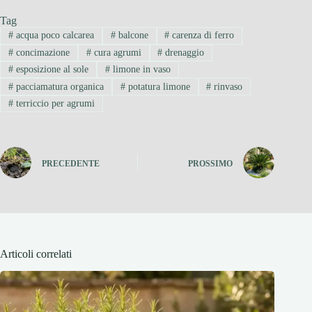
Tag
#
acqua poco calcarea
#
balcone
#
carenza di ferro
#
concimazione
#
cura agrumi
#
drenaggio
#
esposizione al sole
#
limone in vaso
#
pacciamatura organica
#
potatura limone
#
rinvaso
#
terriccio per agrumi
PRECEDENTE
PROSSIMO
Articoli correlati