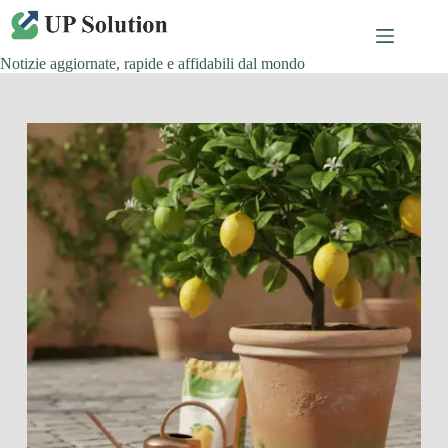
Salta
al
contenuto
Notizie aggiornate, rapide e affidabili dal mondo