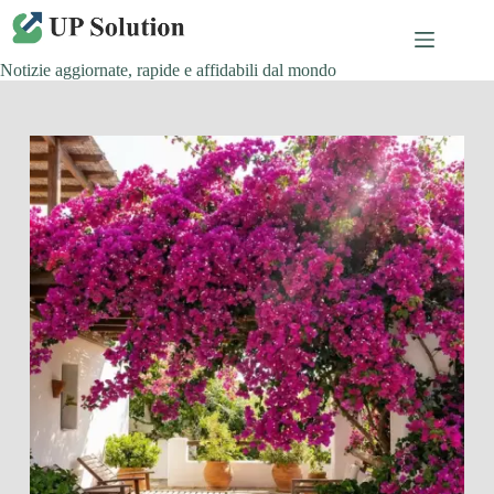
Salta
al
contenuto
Notizie aggiornate, rapide e affidabili dal mondo