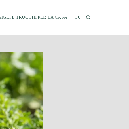
IGLI E TRUCCHI PER LA CASA
CUCINA E RICETTE
G