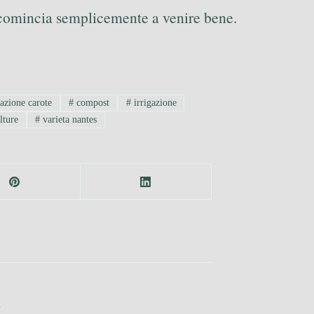
e comincia semplicemente a venire bene.
azione carote
#
compost
#
irrigazione
lture
#
varieta nantes
n