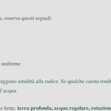
, osserva questi segnali:
e uniforme
ttraggono umidità alla radice. Se qualche carota risu
l’acqua.
terra profonda, acqua regolare, rotazion
tte bene: