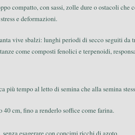
oppo compatto, con sassi, zolle dure o ostacoli che 
stress e deformazioni.
nta vive sbalzi: lunghi periodi di secco seguiti da t
ostanze come composti fenolici e terpenoidi, respons
ica più tempo al letto di semina che alla semina stess
o 40 cm, fino a renderlo soffice come farina.
 senza esagerare con concimi ricchi di azoto.