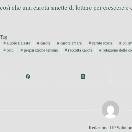
così che una carota smette di lottare per crescere 
Tag
#
aiuole rialzate
#
carote
#
carote amare
#
carote storte
#
coltiv
#
orto
#
preparazione terreno
#
raccolta carote
#
rotazione delle co
Redazione UP Solutio