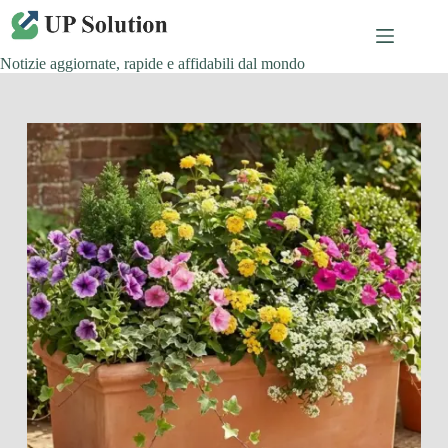
Salta
al
contenuto
Notizie aggiornate, rapide e affidabili dal mondo