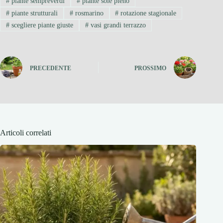
#
piante sempreverdi
#
piante sole pieno
#
piante strutturali
#
rosmarino
#
rotazione stagionale
#
scegliere piante giuste
#
vasi grandi terrazzo
PRECEDENTE
PROSSIMO
Articoli correlati