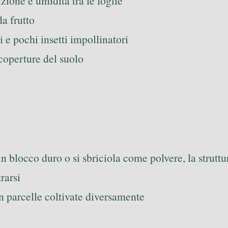
ione e umidità tra le foglie
a frutto
i e pochi insetti impollinatori
 coperture del suolo
un blocco duro o si sbriciola come polvere, la strutt
rarsi
on parcelle coltivate diversamente