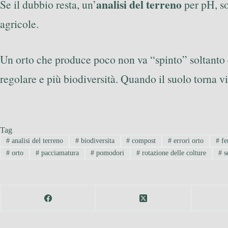
analisi del terreno
Se il dubbio resta, un’
per pH, so
agricole.
Un orto che produce poco non va “spinto” soltanto 
regolare e più biodiversità. Quando il suolo torna v
Tag
#
analisi del terreno
#
biodiversita
#
compost
#
errori orto
#
fer
#
orto
#
pacciamatura
#
pomodori
#
rotazione delle colture
#
se