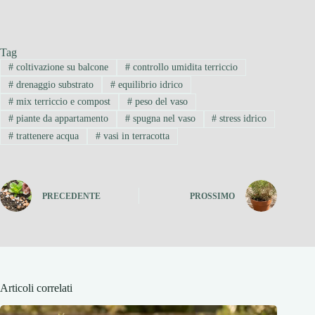
Tag
#
coltivazione su balcone
#
controllo umidita terriccio
#
drenaggio substrato
#
equilibrio idrico
#
mix terriccio e compost
#
peso del vaso
#
piante da appartamento
#
spugna nel vaso
#
stress idrico
#
trattenere acqua
#
vasi in terracotta
PRECEDENTE
PROSSIMO
Articoli correlati