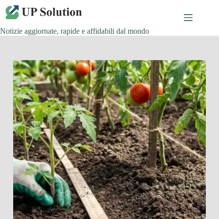
Salta
al
contenuto
Notizie aggiornate, rapide e affidabili dal mondo