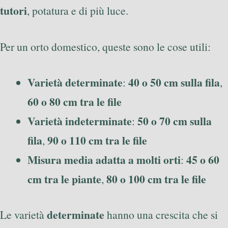
tutori
, potatura e di più luce.
Per un orto domestico, queste sono le cose utili:
Varietà determinate
40 o 50 cm sulla fila
:
,
60 o 80 cm tra le file
Varietà indeterminate
50 o 70 cm sulla
:
fila
90 o 110 cm tra le file
,
Misura media adatta a molti orti
45 o 60
:
cm tra le piante
80 o 100 cm tra le file
,
determinate
Le varietà
hanno una crescita che si