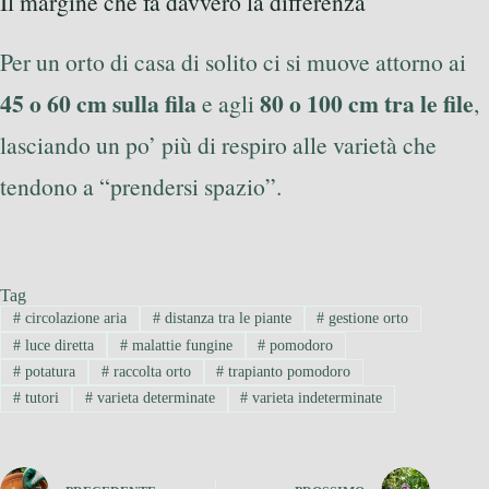
Il margine che fa davvero la differenza
Per un orto di casa di solito ci si muove attorno ai
45 o 60 cm sulla fila
80 o 100 cm tra le file
e agli
,
lasciando un po’ più di respiro alle varietà che
tendono a “prendersi spazio”.
Tag
#
circolazione aria
#
distanza tra le piante
#
gestione orto
#
luce diretta
#
malattie fungine
#
pomodoro
#
potatura
#
raccolta orto
#
trapianto pomodoro
#
tutori
#
varieta determinate
#
varieta indeterminate