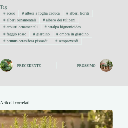
Tag
#
acero
#
alberi a foglia caduca
#
alberi fioriti
#
alberi ornamentali
#
albero dei tulipani
#
arbusti ornamentali
#
catalpa bignonioides
#
faggio rosso
#
giardino
#
ombra in giardino
#
prunus cerasifera pissardii
#
sempreverdi
PRECEDENTE
PROSSIMO
Articoli correlati