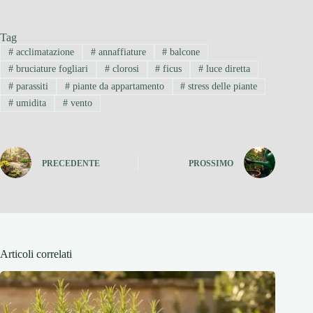
Tag
#
acclimatazione
#
annaffiature
#
balcone
#
bruciature fogliari
#
clorosi
#
ficus
#
luce diretta
#
parassiti
#
piante da appartamento
#
stress delle piante
#
umidita
#
vento
PRECEDENTE
PROSSIMO
Articoli correlati