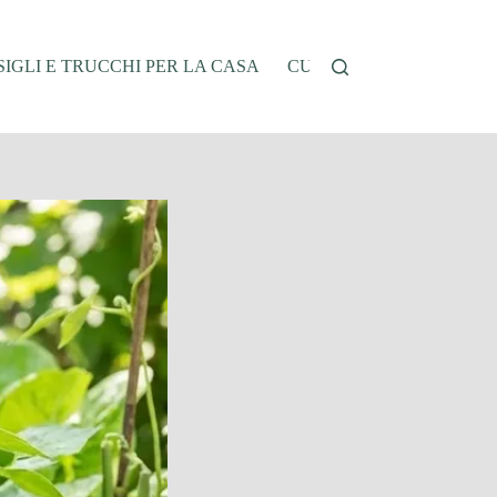
IGLI E TRUCCHI PER LA CASA
CUCINA E RICETTE
G