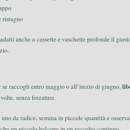
zuppo
e ristagno
o adatti anche a cassette e vaschette profonde il gius
zio.
lib
: se raccogli entro maggio o all’inizio di giugno,
 volte, senza forzature.
e uno da radice, semina in piccole quantità e osserva
nche un piccolo balcone in un raccolto continuo.