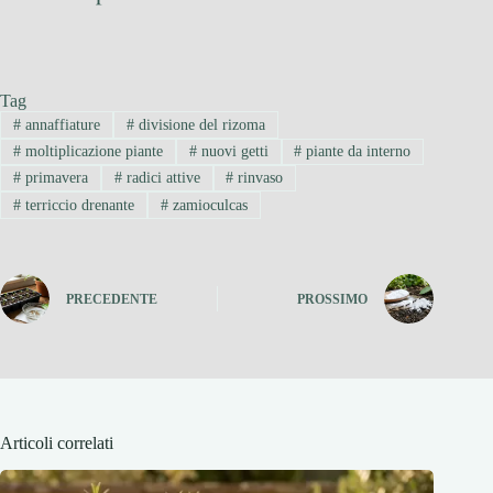
Tag
#
annaffiature
#
divisione del rizoma
#
moltiplicazione piante
#
nuovi getti
#
piante da interno
#
primavera
#
radici attive
#
rinvaso
#
terriccio drenante
#
zamioculcas
PRECEDENTE
PROSSIMO
Articoli correlati