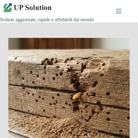
Salta
al
contenuto
Notizie aggiornate, rapide e affidabili dal mondo