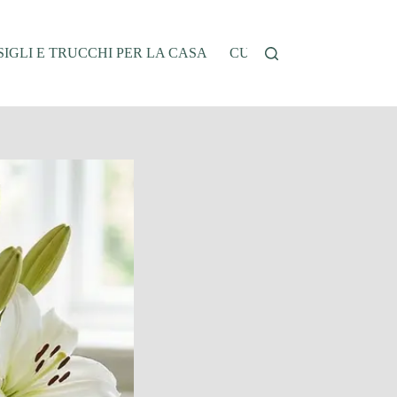
IGLI E TRUCCHI PER LA CASA
CUCINA E RICETTE
G