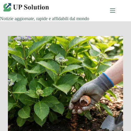
Salta
al
contenuto
Notizie aggiornate, rapide e affidabili dal mondo