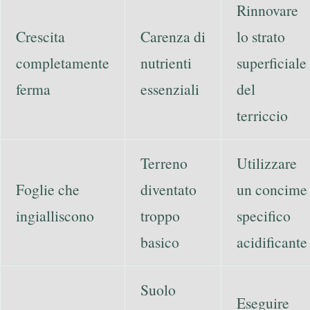
Rinnovare
Crescita
Carenza di
lo strato
completamente
nutrienti
superficiale
ferma
essenziali
del
terriccio
Terreno
Utilizzare
Foglie che
diventato
un concime
ingialliscono
troppo
specifico
basico
acidificante
Suolo
Eseguire