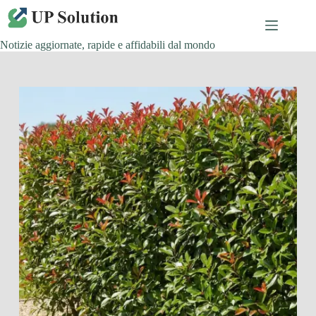
Salta
al
contenuto
Notizie aggiornate, rapide e affidabili dal mondo