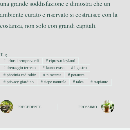
una grande soddisfazione e dimostra che un
ambiente curato e riservato si costruisce con la
costanza, non solo con grandi capitali.
Tag
#
arbusti sempreverdi
#
cipresso leyland
#
drenaggio terreno
#
lauroceraso
#
ligustro
#
photinia red robin
#
piracanta
#
potatura
#
privacy giardino
#
siepe naturale
#
talea
#
trapianto
PRECEDENTE
PROSSIMO