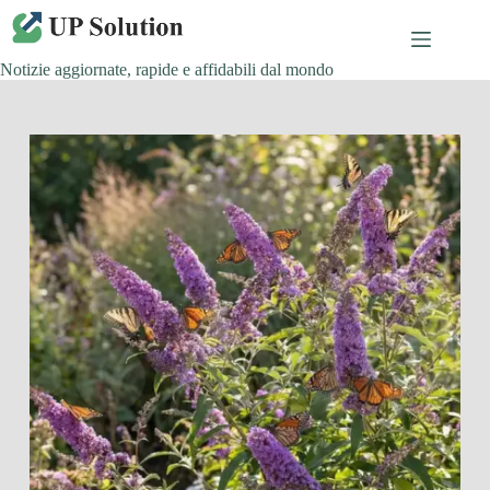
Salta
al
contenuto
Notizie aggiornate, rapide e affidabili dal mondo